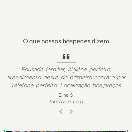
O que nossos hóspedes dizem
Pousada famíliar, higiêne perfeito,
atendimento deste do primeiro contato por
telefone perfeito. Localização boa,preços
honestos,as fotos conencide exatamento
Elina S.
como o lugar é . Faço questão de focar
tripadvisor.com
estes pontos , pois havia meses antes
Previous
Next
passado por uma experiência dramática por
outra pousada. Volto a pousada marwille e