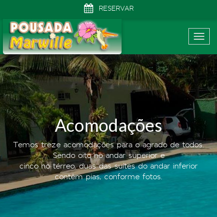
RESERVAR
Togg
navig
Acomodações
Temos treze acomodações para o agrado de todos.
Sendo oito no andar superior e
cinco no térreo, duas das suítes do andar inferior
contêm pias, conforme fotos.